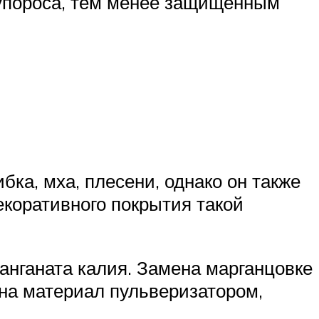
купороса, тем менее защищенным
ка, мха, плесени, однако он также
екоративного покрытия такой
манганата калия. Замена марганцовке
на материал пульверизатором,