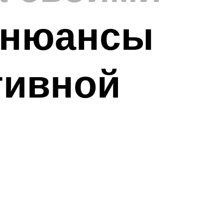
 нюансы
тивной