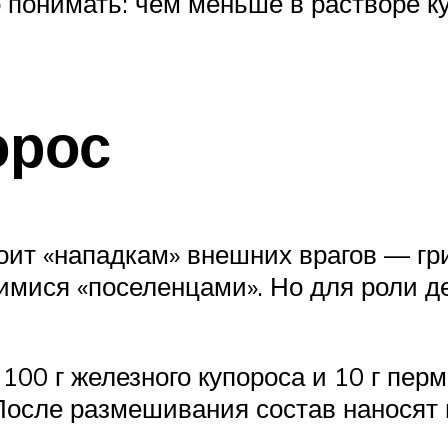
о понимать: чем меньше в растворе 
орос
ит «нападкам» внешних врагов — гриб
имися «поселенцами». Но для роли д
100 г железного купороса и 10 г пер
После размешивания состав наносят 