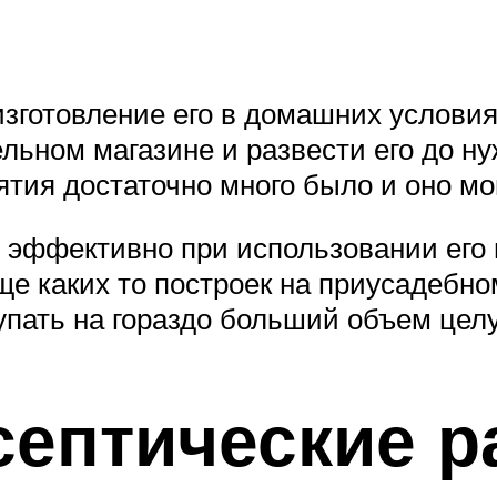
изготовление его в домашних условия
ельном магазине и развести его до н
ятия достаточно много было и оно мо
 эффективно при использовании его 
е каких то построек на приусадебном
упать на гораздо больший объем целу
септические р