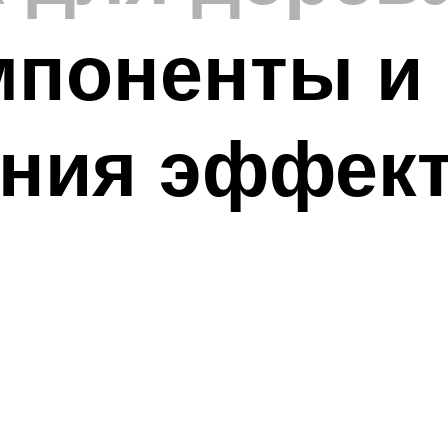
омпоненты и
ения эффек