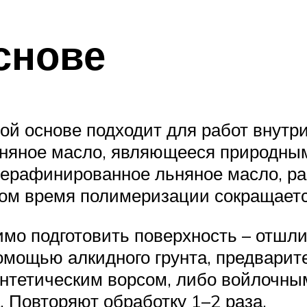
снове
й основе подходит для работ внутри
льняное масло, являющееся природны
нерафинированное льняное масло, р
том время полимеризации сокращаетс
мо подготовить поверхность – отшлиф
помощью алкидного грунта, предварит
нтетическим ворсом, либо войлочным
. Повторяют обработку 1–2 раза.