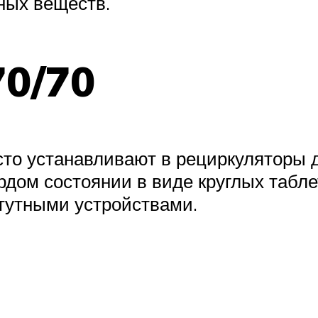
ных веществ.
70/70
то устанавливают в рециркуляторы 
ердом состоянии в виде круглых табл
тутными устройствами.