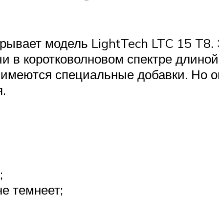
ывает модель LightTech LTC 15 T8. 
учи в коротковолновом спектре длино
 имеются специальные добавки. Но о
.
;
е темнеет;