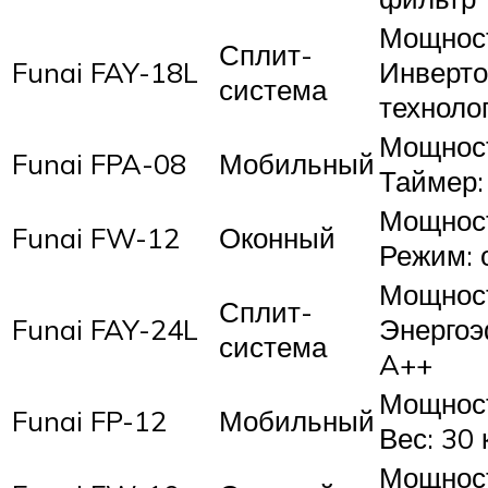
Мощность
Сплит-
Funai FAY-18L
Инверто
система
техноло
Мощность
Funai FPA-08
Мобильный
Таймер:
Мощность
Funai FW-12
Оконный
Режим: 
Мощность
Сплит-
Funai FAY-24L
Энергоэ
система
A++
Мощность
Funai FP-12
Мобильный
Вес: 30 
Мощность