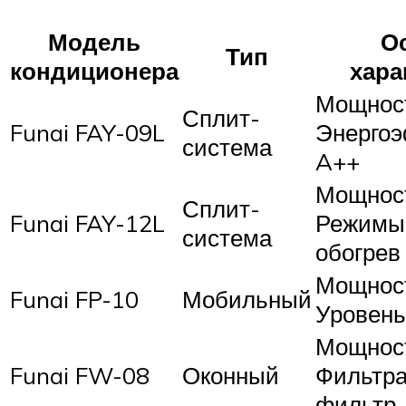
Модель
О
Тип
кондиционера
хара
Мощность
Сплит-
Funai FAY-09L
Энергоэ
система
A++
Мощность
Сплит-
Funai FAY-12L
Режимы:
система
обогрев
Мощность
Funai FP-10
Мобильный
Уровень
Мощность
Funai FW-08
Оконный
Фильтра
фильтр