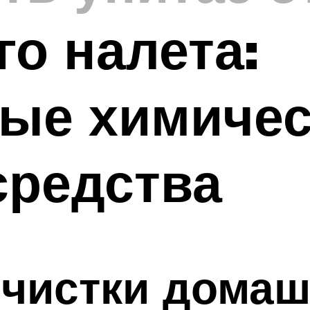
го налета:
ые химичес
средства
 чистки дома