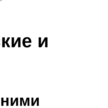
кие и
шними