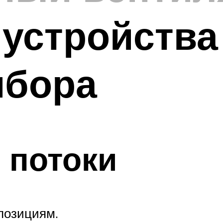
устройства
ибора
 потоки
позициям.