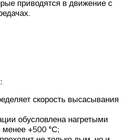
орые приводятся в движение с
редачах.
:
пределяет скорость высасывания
тации обусловлена нагретыми
 менее +500 °С;
проходит не только дым, но и