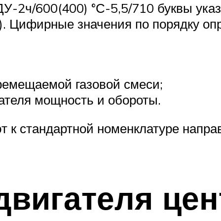
У-2ч/600(400) °С-5,5/710 буквы указ
. Цифирные значения по порядку опр
ремещаемой газовой смеси;
гателя мощность и обороты.
т к стандартной номенклатуре напра
двигателя це