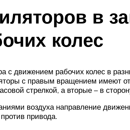
иляторов в за
очих колес
ра с движением рабочих колес в раз
яторы с правым вращением имеют отл
совой стрелкой, а вторые – в сторо
аниями воздуха направление движен
 против привода.