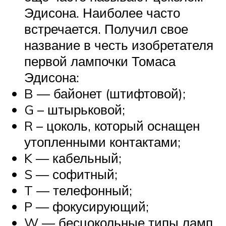
Эдисона. Наиболее часто
встречается. Получил свое
название в честь изобретателя
первой лампочки Томаса
Эдисона:
B — байонет (штифтовой);
G – штырьковой;
R – цоколь, который оснащен
утопленными контактами;
K — кабельный;
S — софитный;
T — телефонный;
P — фокусирующий;
W — бесцокольные типы ламп.