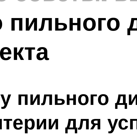
 пильного 
екта
у пильного ди
итерии для у