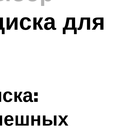
диска для
ска:
спешных