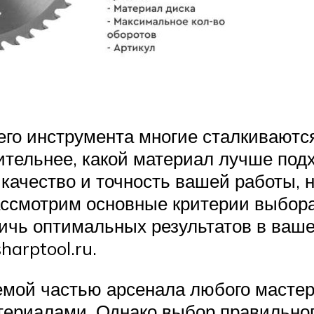
его инструмента многие сталкиваются
тительнее, какой материал лучше под
 качество и точность вашей работы, 
ассмотрим основные критерии выбора
тичь оптимальных результатов в ваш
harptool.ru.
мой частью арсенала любого мастер
териалами. Однако выбор правильног