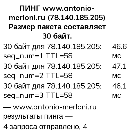
ПИНГ www.antonio-
merloni.ru (78.140.185.205)
Размер пакета составляет
30 байт.
30 байт для 78.140.185.205:
46.6
seq_num=1 TTL=58
мс
30 байт для 78.140.185.205:
47.1
seq_num=2 TTL=58
мс
30 байт для 78.140.185.205:
46.1
seq_num=3 TTL=58
мс
— www.antonio-merloni.ru
результаты пинга —
4 запроса отправлено, 4