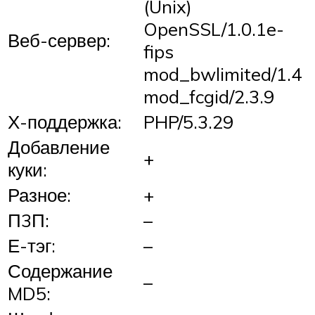
(Unix)
OpenSSL/1.0.1e-
Веб-сервер:
fips
mod_bwlimited/1.4
mod_fcgid/2.3.9
Х-поддержка:
PHP/5.3.29
Добавление
+
куки:
Разное:
+
П3П:
–
Е-тэг:
–
Содержание
–
MD5: