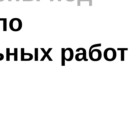
по
ьных работ