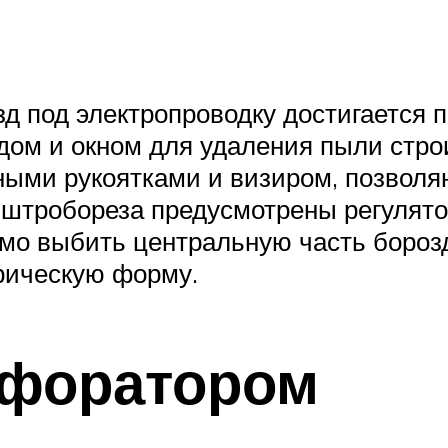
зд под электропроводку достигается 
одом и окном для удаления пыли стр
ыми рукоятками и визиром, позволя
 штробореза предусмотрены регулято
имо выбить центральную часть бороз
рическую форму.
рфоратором