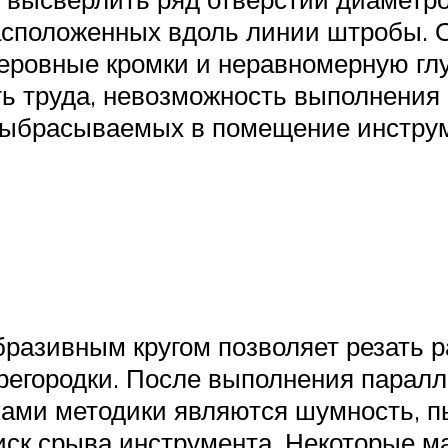
расположенных вдоль линии штробы.
еровные кромки и неравномерную глу
ь труда, невозможность выполнения 
 выбрасываемых в помещение инстру
разивным кругом позволяет резать 
перегородки. После выполнения пара
ами методики являются шумность, пы
иск срыва инструмента. Некоторые м