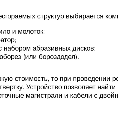
есгораемых структур выбирается ком
ило и молоток;
атор;
 набором абразивных дисков;
борез (или бороздодел).
кую стоимость, то при проведении 
ертку. Устройство позволяет найти 
оточные магистрали и кабели с двой