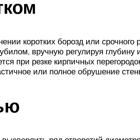
тком
ении коротких борозд или срочного 
зубилом, вручную регулируя глубину 
ется при резке кирпичных перегородо
астичное или полное обрушение стен
ью
высверлить ряд отверстий диаметро