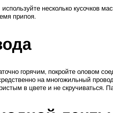
 используйте несколько кусочков ма
ремя припоя.
вода
аточно горячим, покройте оловом со
редственно на многожильный провод.П
ристым в цвете и не скручиваться. П