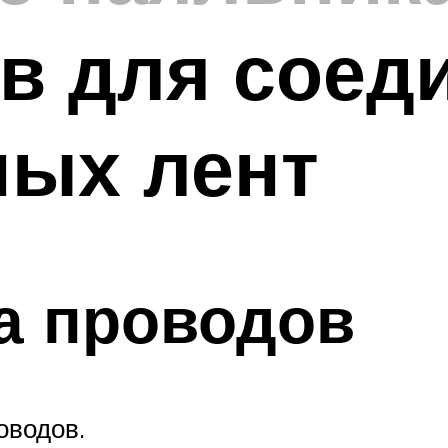
в для соед
ных лент
а проводов
оводов.