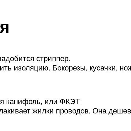
ся
надобится стриппер.
ь изоляцию. Бокорезы, кусачки, нож
я канифоль, или ФКЭТ.
акивает жилки проводов. Она дешева