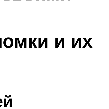
омки и их
ей