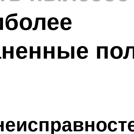
иболее
ненные пол
неисправност