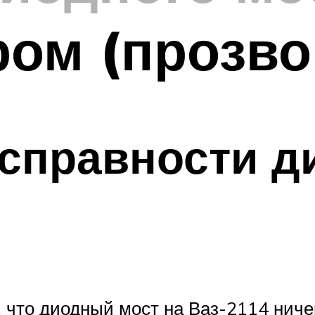
ом (прозво
справности д
 что диодный мост на Ваз-2114 ничем