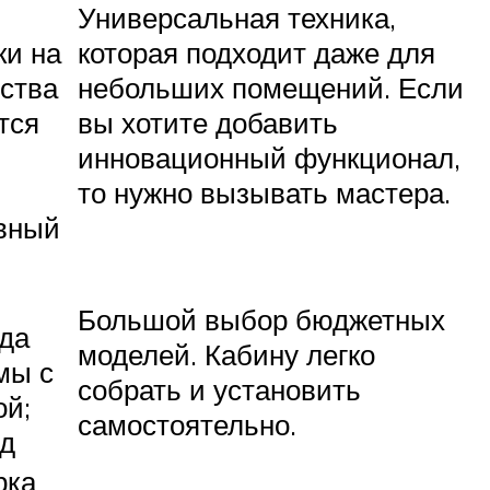
Универсальная техника,
ки на
которая подходит даже для
ства
небольших помещений. Если
тся
вы хотите добавить
инновационный функционал,
то нужно вызывать мастера.
вный
Большой выбор бюджетных
гда
моделей. Кабину легко
мы с
собрать и установить
ой;
самостоятельно.
од
рка