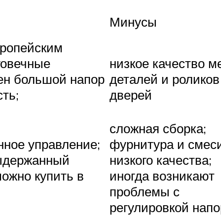
Минусы
вропейским
говечные
низкое качество м
ен большой напор
деталей и роликов
ть;
дверей
сложная сборка;
нное управление;
фурнитура и смес
выдержанный
низкого качества;
можно купить в
иногда возникают
проблемы с
регулировкой напо