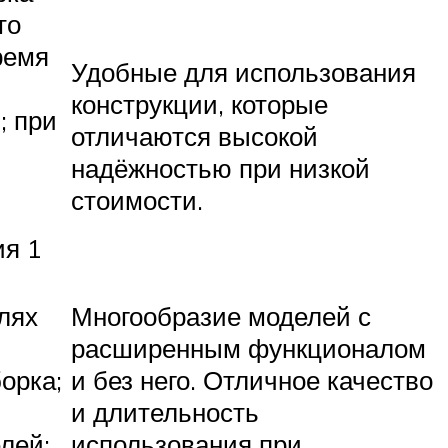
то
ремя
Удобные для использования
конструкции, которые
; при
отличаются высокой
надёжностью при низкой
стоимости.
ия 1
лях
Многообразие моделей с
расширенным функционалом
орка;
и без него. Отличное качество
и длительность
лей;
использования при