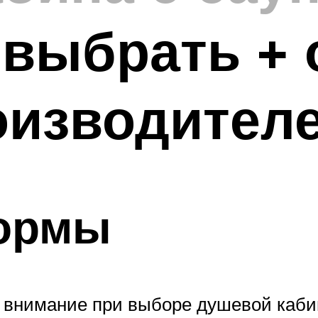
выбрать + 
оизводител
ормы
ь внимание при выборе душевой каб