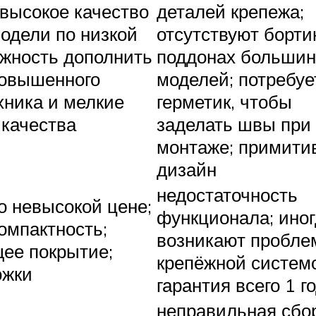
 высокое качество
деталей крепежа;
модели по низкой
отсутствуют борти
ожность дополнить
поддонах большин
овышенного
моделей; потребуе
хника и мелкие
герметик, чтобы
 качества
заделать швы при
монтаже; примити
дизайн
недостаточность
о невысокой цене;
функционала; ино
омпактность;
возникают пробле
ее покрытие;
крепёжной систем
ожки
гарантия всего 1 г
неправильная сбо