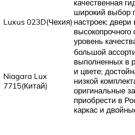
качественная ги
широкий выбор 
Luxus 023D(Чехия)
настроек; двери
высокопрочного 
уровень качест
большой ассорт
выполненных в р
и цвете; достой
Niagara Lux
низкой комплект
7715(Китай)
оригинальные з
приобрести в Ро
каркас и двойны