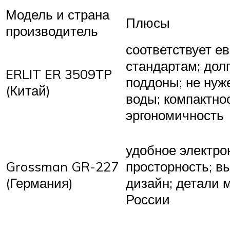
Модель и страна
Плюсы
производитель
соответствует е
стандартам; дол
ERLIT ER 3509ТP
поддоны; не нуж
(Китай)
воды; компактнос
эргономичность
удобное электро
Grossman GR-227
просторность; 
(Германия)
дизайн; детали 
России