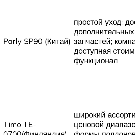
простой уход; д
дополнительных
Parly SP90 (Китай)
запчастей; компа
доступная стоим
функционал
широкий ассорт
Timo TE-
ценовой диапазо
0700(Финляндия)
формы поддонов