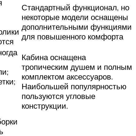
я
Стандартный функционал, но
некоторые модели оснащены
дополнительными функциями
олики
для повышенного комфорта
ются
ногда
Кабина оснащена
тропическим душем и полным
ли;
комплектом аксессуаров.
етки;
Наибольшей популярностью
пользуются угловые
конструкции.
борки
ь