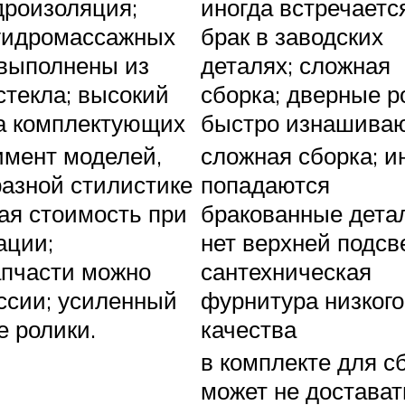
дроизоляция;
иногда встречаетс
гидромассажных
брак в заводских
 выполнены из
деталях; сложная
стекла; высокий
сборка; дверные р
ва комплектующих
быстро изнашива
имент моделей,
сложная сборка; и
азной стилистике
попадаются
ная стоимость при
бракованные дета
ации;
нет верхней подсв
апчасти можно
сантехническая
ссии; усиленный
фурнитура низкого
е ролики.
качества
в комплекте для с
может не достават