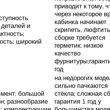
приводит к тому, ч
через некоторое в
оступность
кабинка начинает
 деталей и
скрипеть, люфтить
ктность;
сборке требуется
ость; широкий
герметик; низкое
качество
фурнитуры;гарант
год
на недорогих моде
сильно пачкаются
имент; большой
стёкла; сложная сб
н; разнообразие
гарантия 1 год у
; комплектующие
большинства моде