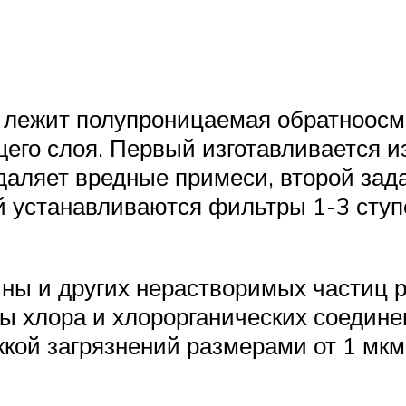
я лежит полупроницаемая обратноосм
щего слоя. Первый изготавливается 
даляет вредные примеси, второй зад
й устанавливаются фильтры 1-3 ступ
лины и других нерастворимых частиц 
цы хлора и хлорорганических соедине
ржкой загрязнений размерами от 1 мк