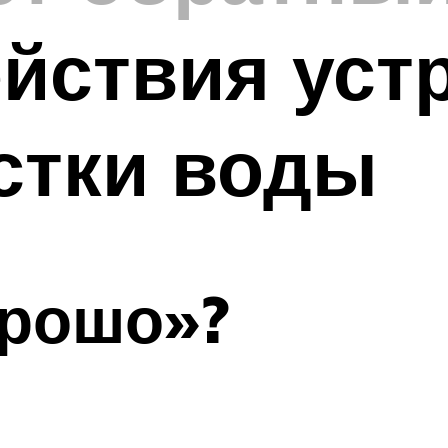
йствия уст
стки воды
орошо»?