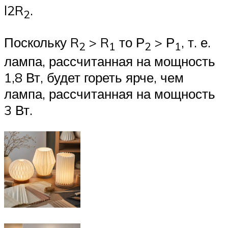
l2R
.
2
Поскольку R
> R
то Р
> Р
, т. е.
2
1
2
1
лампа, рассчитанная на мощность
1,8 Вт, будет гореть ярче, чем
лампа, рассчитанная на мощность
3 Вт.