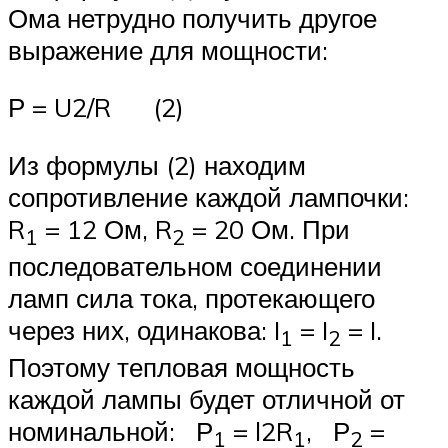
Ома нетрудно получить другое
выражение для мощности:
Р = U2/R (2)
Из формулы (2) находим
сопротивление каждой лампочки:
R
= 12 Ом, R
= 20 Ом. При
1
2
последовательном соединении
ламп сила тока, протекающего
через них, одинакова: I
= I
= I.
1
2
Поэтому тепловая мощность
каждой лампы будет отличной от
номинальной: Р
= l2R
, Р
=
1
1
2