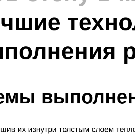
учшие техно
ыполнения 
емы выполнен
бшив их изнутри толстым слоем тепло