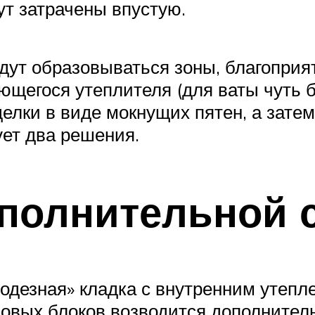
ут затрачены впустую.
удут образовываться зоны, благоприя
ующегося утеплителя (для ваты чуть
елки в виде мокнущих пятен, а затем
ует два решения.
полнительной 
одезная» кладка с внутренним утепл
новых блоков возводится дополнител