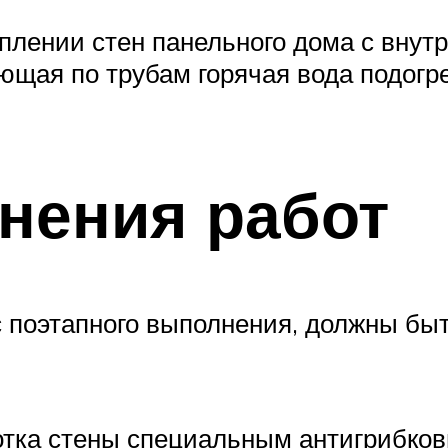
еплении стен панельного дома с вну
щая по трубам горячая вода подогре
нения работ
 поэтапного выполнения, должны быть
отка стены специальным антигрибко