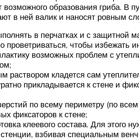
возможного образования гриба. В пу
ют в ней валик и наносят ровным сло
полнять в перчатках и с защитной ма
 проветриваться, чтобы избежать ин
лактику возможных проблем с утепли
ом;
м раствором кладется сам утеплител
куратно прикладывается к стене и фи
ерстий по всему периметру (по всем 
ых фиксаторов к стене;
овка клеевого состава. Для этого ну
истенции, взбивая специальным венч