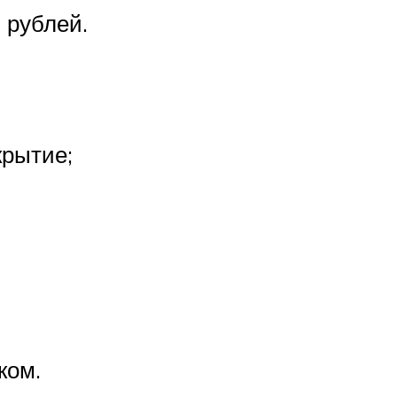
 рублей.
крытие;
ком.