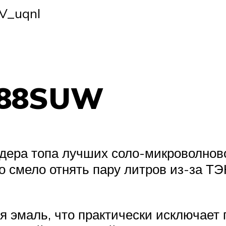
V_uqnI
E88SUW
ера топа лучших соло-микроволново
о смело отнять пару литров из-за Т
 эмаль, что практически исключает 