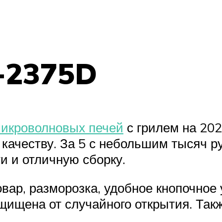
-2375D
микроволновых печей
с грилем на 202
ачеству. За 5 с небольшим тысяч ру
и и отличную сборку.
овар, разморозка, удобное кнопочное
щищена от случайного открытия. Та