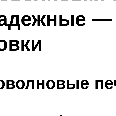
надежные —
овки
оволновые печ