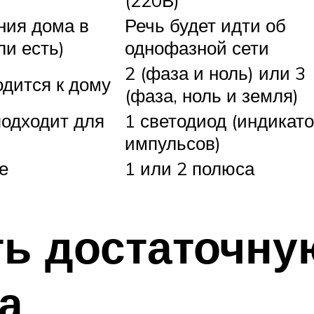
(220В)
ния дома в
Речь будет идти об
и есть)
однофазной сети
2 (фаза и ноль) или 3
одится к дому
(фаза, ноль и земля)
подходит для
1 светодиод (индикат
импульсов)
е
1 или 2 полюса
ть достаточн
а