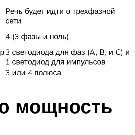
Речь будет идти о трехфазной
сети
4 (3 фазы и ноль)
ор
3 светодиода для фаз (A, B, и C) и
1 светодиод для импульсов
3 или 4 полюса
ую мощность