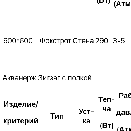
(Атм
600*600
Фокстрот
Стена
290
3-5
Акванерж Зигзаг с полкой
Раб
Теп-
Изделие/
ча
Уст-
дав
Тип
ка
критерий
(Вт)
(Ат