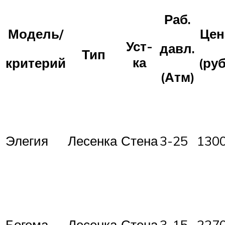
Раб.
Модель/
Цен
Уст-
давл.
Тип
ка
критерий
(руб
(Атм)
Элегия
Лесенка
Стена
3-25
130
Богема
Лесенка
Стена
3-15
227