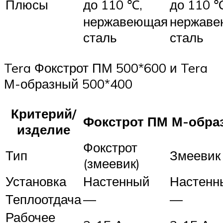
Плюсы
до 110 ℃,
до 110 ℃
нержавеющая
нержав
сталь
сталь
Tera Фокстрот ПМ 500*600 и Tera
М-образный 500*400
Критерий/
Фокстрот ПМ
М-обра
изделие
Фокстрот
Тип
Змеевик
(змеевик)
Установка
Настенный
Настенн
Теплоотдача
—
—
Рабочее