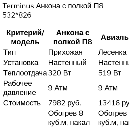
Terminus Анкона с полкой П8
532*826
Критерий/
Анкона с
Авиэль
модель
полкой П8
Тип
Прихожая
Лесенка
Установка
Настенный
Настенн
Теплоотдача
320 Вт
519 Вт
Рабочее
9 Атм
9 Атм
давление
Стоимость
7982 руб.
13416 ру
Обогрев 8
Обогрев 
куб.м, накал
куб.м, н