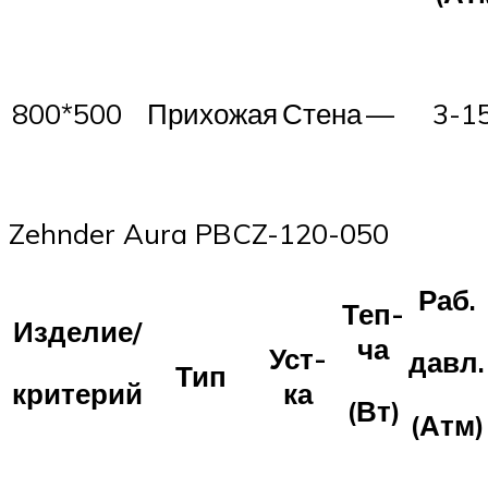
800*500
Прихожая
Стена
—
3-1
Zehnder Aura PBCZ-120-050
Раб.
Теп-
Изделие/
ча
Уст-
давл.
Тип
ка
критерий
(Вт)
(Атм)