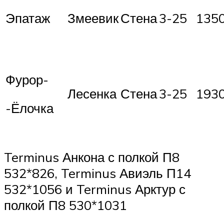
Эпатаж
Змеевик
Стена
3-25
135
Фурор-
Лесенка
Стена
3-25
193
-Ёлочка
Terminus Анкона с полкой П8
532*826, Terminus Авиэль П14
532*1056 и Terminus Арктур с
полкой П8 530*1031