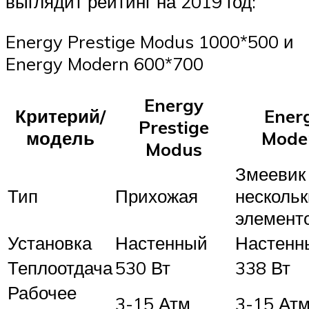
выглядит рейтинг на 2019 год:
Energy Prestige Modus 1000*500 и
Energy Modern 600*700
Energy
Критерий/
Ener
Prestige
модель
Mode
Modus
Змеевик
Тип
Прихожая
нескольк
элемент
Установка
Настенный
Настенн
Теплоотдача
530 Вт
338 Вт
Рабочее
3-15 Атм
3-15 Ат