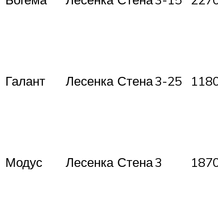
Галант
Лесенка
Стена
3-25
118
Модус
Лесенка
Стена
3
187