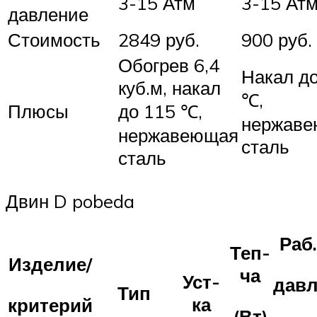
3-15 Атм
3-15 Ат
давление
Стоимость
2849 руб.
900 руб.
Обогрев 6,4
Накал д
куб.м, накал
℃,
Плюсы
до 115 ℃,
нержав
нержавеющая
сталь
сталь
Двин D pobeda
Раб.
Теп-
Изделие/
ча
Уст-
давл
Тип
ка
критерий
(Вт)