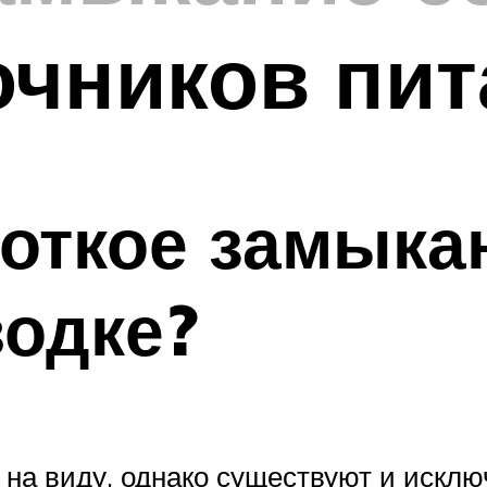
очников пи
роткое замыка
одке?
на виду, однако существуют и исключ