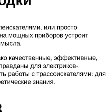
еискателями, или просто
цена мощных приборов устроит
смысла.
нако качественные, эффективные,
оправданы для электриков-
ть работы с трассоискателями: для
ретические знания.
З