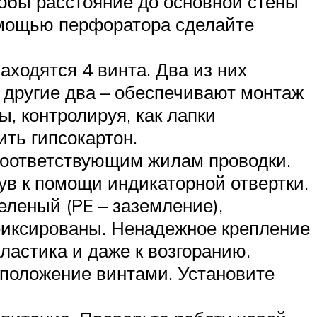
обы расстояние до основной стены
помощью перфоратора сделайте
аходятся 4 винта. Два из них
 другие два – обеспечивают монтаж
ы, контролируя, как лапки
ть гипсокартон.
 соответствующим жилам проводки.
ув к помощи индикаторной отвертки.
еленый (PE – заземление),
афиксированы. Ненадежное крепление
ластика и даже к возгоранию.
 положение винтами. Установите