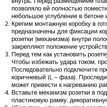
внутрь. Перед размещением плас
позволяло ей полностью помести
небольшое углубление в бетоне 
Крепим монтажную коробку в гото
предназначены для фиксации кор
розетки (механизма) внутри поло
закрепляют положение устройств
Перед тем как установить розет
Чтобы избежать удара током, пр
Последовательно подключите пров
коричневый (L – фаза). Прослед
может привести к нагреванию ра
Вставьте механизм розетки в по
пластиковую рамку, декоративну