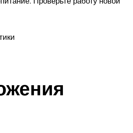
опитание. Проверьте работу новой
тики
ожения