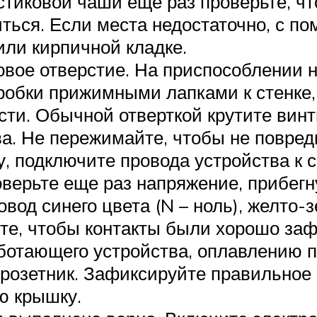
тиковой чаши еще раз проверьте, чт
ться. Если места недостаточно, с 
или кирпичной кладке.
вое отверстие. На приспособлении н
обки прижимными лапками к стенке,
сти. Обычной отверткой крутите винт
а. Не пережимайте, чтобы не повреди
ку, подключите провода устройства к
оверьте еще раз напряжение, прибегн
од синего цвета (N – ноль), желто-з
ите, чтобы контакты были хорошо з
ботающего устройства, оплавлению п
дрозетник. Зафиксируйте правильное
ю крышку.