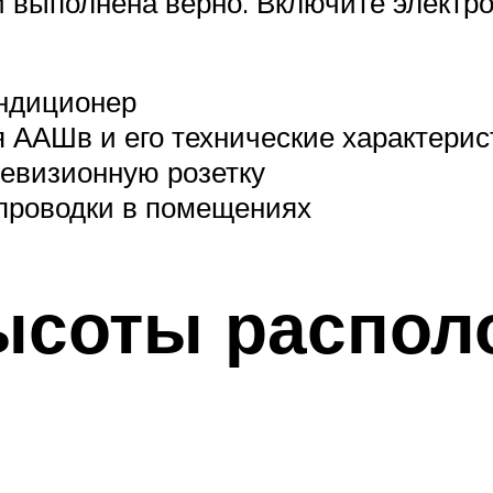
ки выполнена верно. Включите электр
ондиционер
 ААШв и его технические характерис
левизионную розетку
опроводки в помещениях
ысоты распол