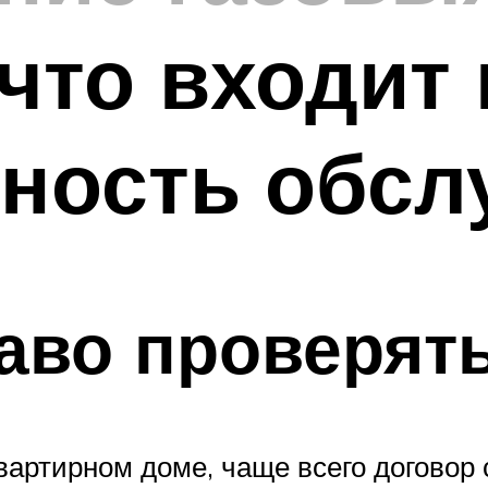
что входит 
чность обсл
раво проверят
вартирном доме, чаще всего договор