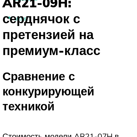
AR21-09H:
серднячок с
МЕНЮ
претензией на
премиум-класс
Сравнение с
конкурирующей
техникой
Стоимость модели AR21-07H в