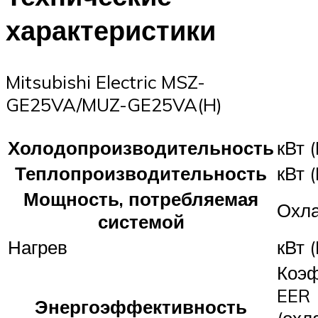
характеристики
Mitsubishi Electric MSZ-
GE25VA/MUZ-GE25VA(H)
Холодопроизводительность
кВт (
Теплопроизводительность
кВт (
Мощность, потребляемая
Охл
системой
Нагрев
кВт (
Коэ
EER
Энергоэффективность
(охл