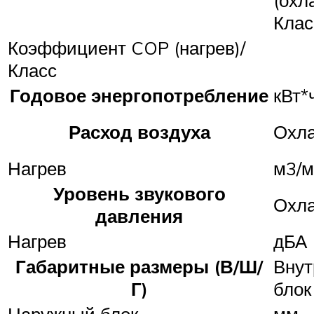
Клас
Коэффициент COP (нагрев)/
Класс
Годовое энергопотребление
кВт*
Расход воздуха
Охл
Нагрев
м3/м
Уровень звукового
Охл
давления
Нагрев
дБА
Габаритные размеры (В/Ш/
Внут
Г)
блок
Наружный блок
мм