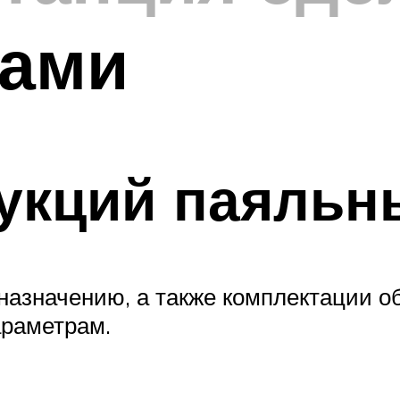
ками
укций паяльн
назначению, а также комплектации об
араметрам.