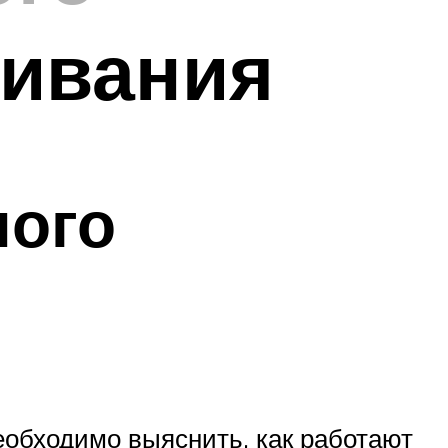
ливания
ного
еобходимо выяснить, как работают