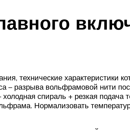
лавного вклю
ания, технические характеристики к
са – разрыва вольфрамовой нити пос
холодная спираль + резкая подача т
вольфрама. Нормализовать температу