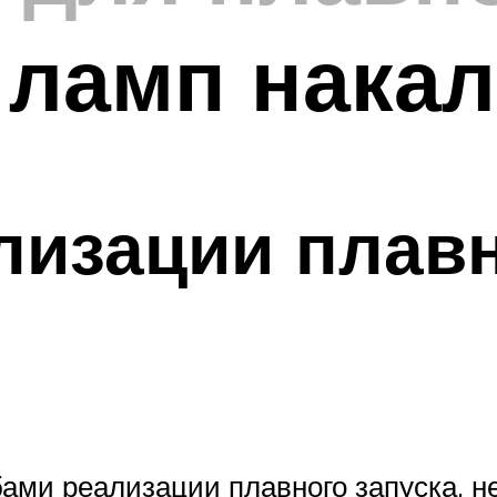
 ламп нака
лизации плав
ами реализации плавного запуска, н