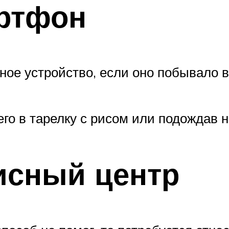
ртфон
ое устройство, если оно побывало в в
о в тарелку с рисом или подождав н
исный центр