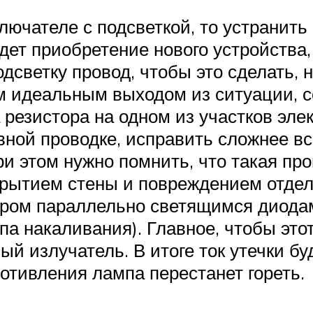
лючателе с подсветкой, то устранит
ет приобретение нового устройства,
дсветку провод, чтобы это сделать, 
м идеальным выходом из ситуации,
 резистора на одном из участков эле
ной проводке, исправить сложнее вс
ри этом нужно помнить, что такая п
крытием стены и повреждением отдел
тором параллельно светящимся диода
мпа накаливания). Главное, чтобы э
ый излучатель. В итоге ток утечки б
отивления лампа перестанет гореть.