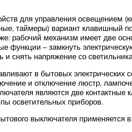
йств для управления освещением (кно
ые, таймеры) вариант клавишный пок
 же: рабочий механизм имеет две осн
ные функции – замкнуть электрическу
ь и снять напряжение со светильника
вливают в бытовых электрических с
лючение и отключение люстр, лампоч
ючателя являются две контактные к
ппы осветительных приборов.
бытового выключателя применяется в