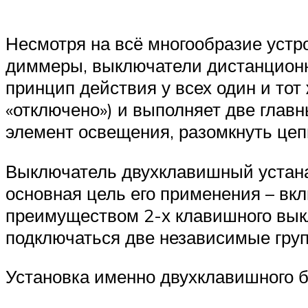
Несмотря на всё многообразие устро
диммеры, выключатели дистанционн
принцип действия у всех один и тот
«отключено») и выполняет две глав
элемент освещения, разомкнуть цеп
Выключатель двухклавишный устана
основная цель его применения – вк
преимуществом 2-х клавишного выкл
подключаться две независимые гру
Установка именно двухклавишного 