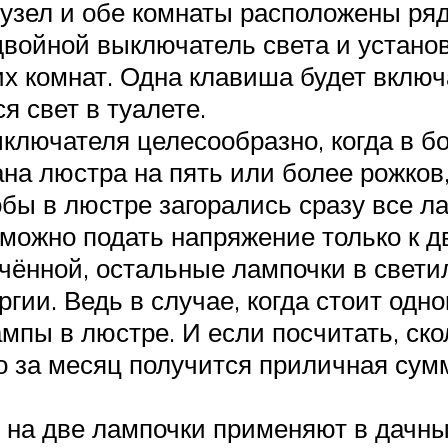
узел и обе комнаты расположены ряд
войной выключатель света и установи
х комнат. Одна клавиша будет включа
я свет в туалете.
ключателя целесообразно, когда в б
а люстра на пять или более рожков,
тобы в люстре загорались сразу все л
 можно подать напряжение только к д
чённой, остальные лампочки в светил
гии. Ведь в случае, когда стоит од
ампы в люстре. И если посчитать, ск
о за месяц получится приличная сум
на две лампочки применяют в дачны