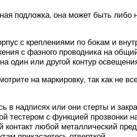
ая подложка, она может быть либо н
корпус с креплениями по бокам и вну
жения с фазного проводника на общий
на один или другой контур освещени
отрите на маркировку, так как не вс
сь в надписях или они стерты и зак
ой тестером с функцией прозвонки на
 контакт любой металлический предм
ктам прикасаетесь отверткой.