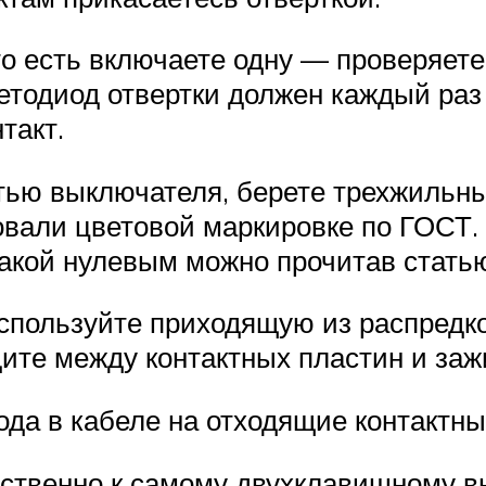
о есть включаете одну — проверяете
тодиод отвертки должен каждый раз 
такт.
стью выключателя, берете трехжильны
овали цветовой маркировке по ГОСТ. 
акой нулевым можно прочитав статью 
спользуйте приходящую из распредко
ите между контактных пластин и заж
ода в кабеле на отходящие контактн
ственно к самому двухклавишному в