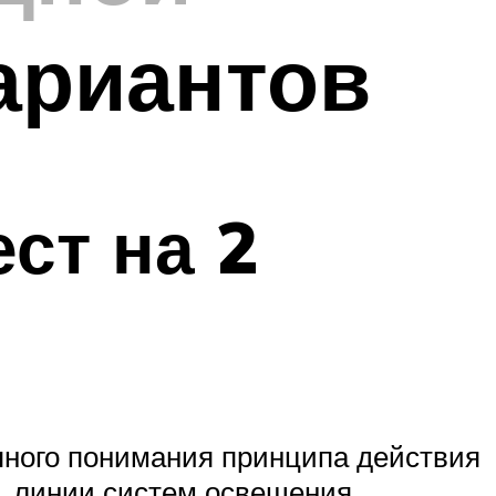
ариантов
ст на 2
пного понимания принципа действия
е, линии систем освещения