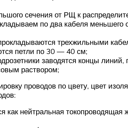
ьшого сечения от РЩ к распределите
кладываем по два кабеля меньшего с
прокладываются трехжильными кабел
ся петли по 30 — 40 см;
одрозетники заводятся концы линий, 
совым раствором;
ровку проводов по цвету, цвет изоля
дов:
ся как нейтральная токопроводящая 