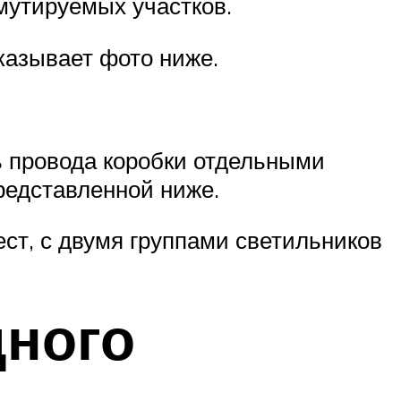
ммутируемых участков.
казывает фото ниже.
ь провода коробки отдельными
представленной ниже.
ст, с двумя группами светильников
дного