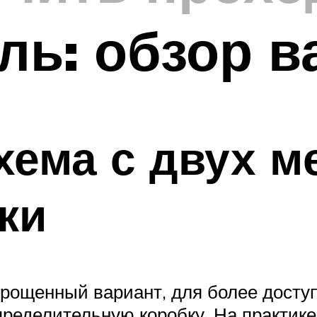
ь: обзор в
хема с двух ме
ки
прощенный вариант, для более досту
пределительную коробку. На практик