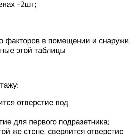
енах -2шт;
.
го факторов в помещении и снаружи,
нные этой таблицы
тажу:
ится отверстие под
тие для первого подразетника;
ой же стене, сверлится отверстие