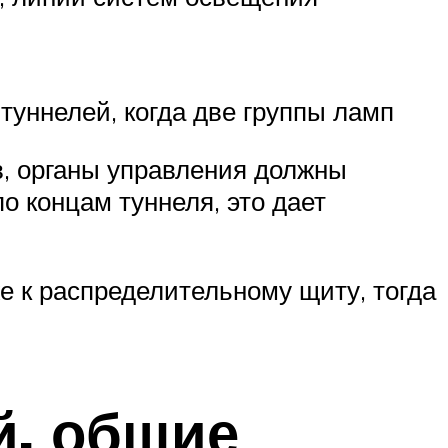
уннелей, когда две группы ламп
в, органы управления должны
о концам туннеля, это дает
е к распределительному щиту, тогда
й, общие