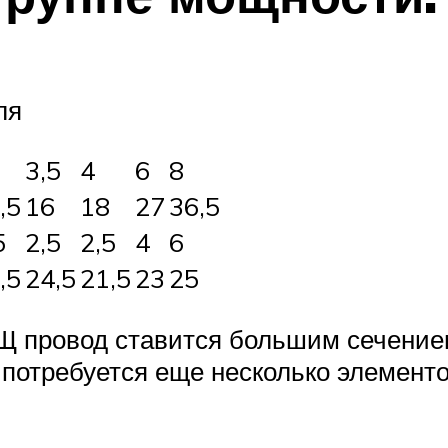
ля
3,5
4
6
8
,5
16
18
27
36,5
5
2,5
2,5
4
6
,5
24,5
21,5
23
25
РЩ провод ставится большим сечени
 потребуется еще несколько элементо