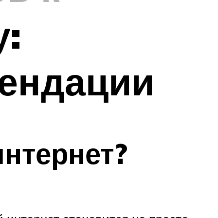
у:
мендации
интернет?