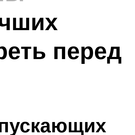
учших
реть перед
ыпускающих