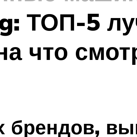
g: ТОП-5 л
на что смот
х брендов, в