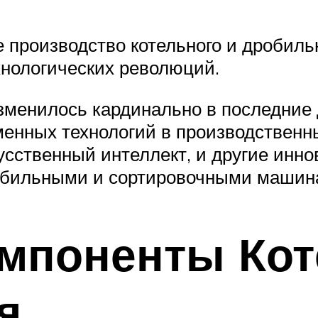
 производство котельного и дробил
хнологических революций.
изменилось кардинально в последни
енных технологий в производственн
усственный интеллект, и другие ин
робильными и сортировочными машин
мпоненты Кот
я