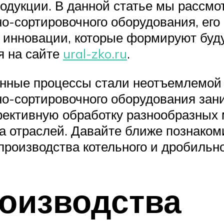
родукции. В данной статье мы рассм
но-сортировочного оборудования, его
 инновации, которые формируют буду
я на сайте
ural-zko.ru
.
нные процессы стали неотъемлемой 
но-сортировочного оборудования зани
ктивную обработку разнообразных м
а отраслей. Давайте ближе познаком
производства котельного и дробильн
оизводства