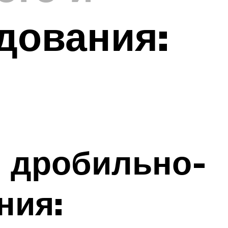
дования:
и дробильно-
ния: