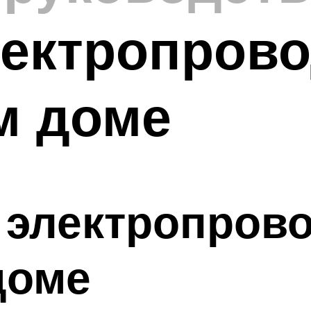
ектропрово
м доме
 электропрово
доме