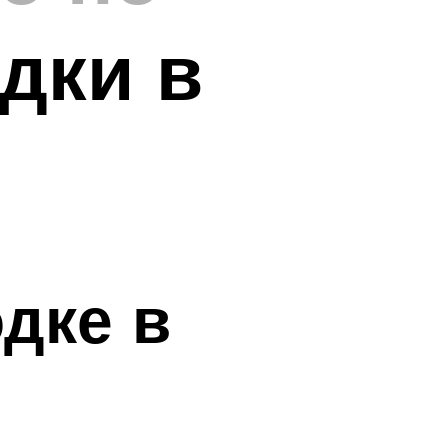
дки в
дке в