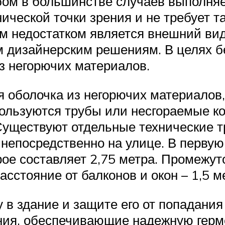
бом в большинстве случаев выполняе
ической точки зрения и не требует та
м недостатком является внешний вид
 дизайнерским решениям. В целях б
з негорючих материалов.
я оболочка из негорючих материалов,
ользуются трубы или несгораемые ко
Существуют отдельные технические 
непосредственно на улице. В первую
рое составляет 2,75 метра. Промежу
асстояние от балконов и окон – 1,5 м
в здание и защите его от попадания 
ния, обеспечивающие надежную гер