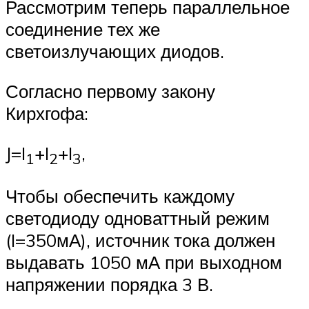
Рассмотрим теперь параллельное
соединение тех же
светоизлучающих диодов.
Согласно первому закону
Кирхгофа:
J=I
+I
+I
,
1
2
3
Чтобы обеспечить каждому
светодиоду одноваттный режим
(I=350мА), источник тока должен
выдавать 1050 мА при выходном
напряжении порядка 3 В.