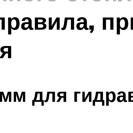
правила, п
я
мм для гидра