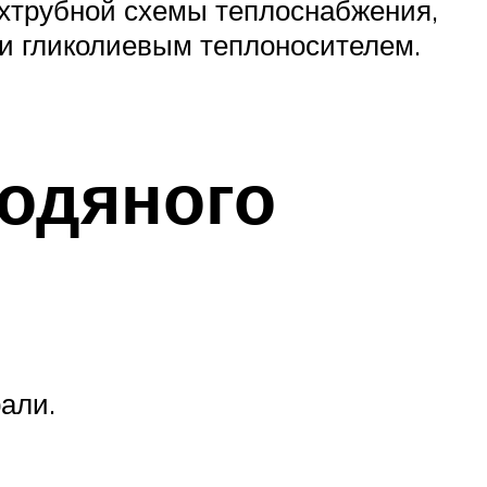
ухтрубной схемы теплоснабжения,
 и гликолиевым теплоносителем.
водяного
али.