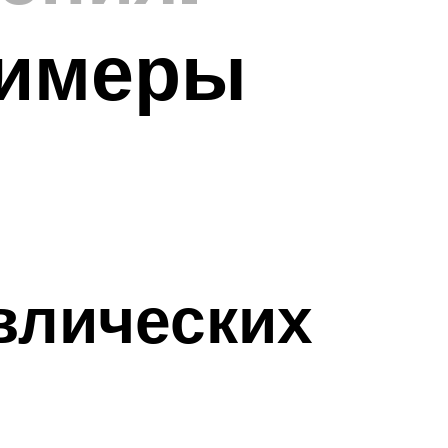
римеры
влических