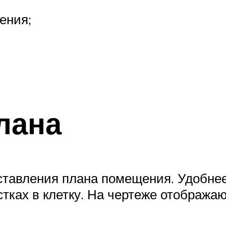
ения;
лана
ставления плана помещения. Удобне
стках в клетку. На чертеже отобража