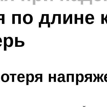
 по длине 
ерь
отеря напряж