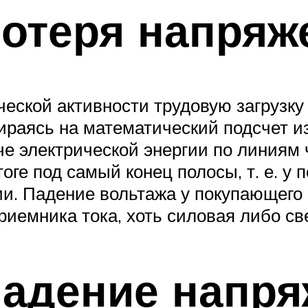
отеря напряж
еской активности трудовую загрузку 
ираясь на математический подсчет из
че электрической энергии по линиям 
оге под самый конец полосы, т. е. у
ии. Падение вольтажа у покупающего 
иемника тока, хоть силовая либо све
адение напря