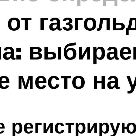
 от газголь
ма: выбирае
 место на 
е регистрирую