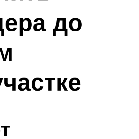
дера до
м
участке
т