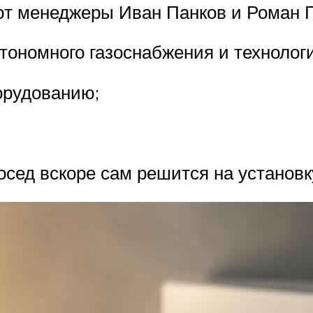
ют менеджеры Иван Панков и Роман Г
втономного газоснабжения и технолог
орудованию;
осед вскоре сам решится на установк