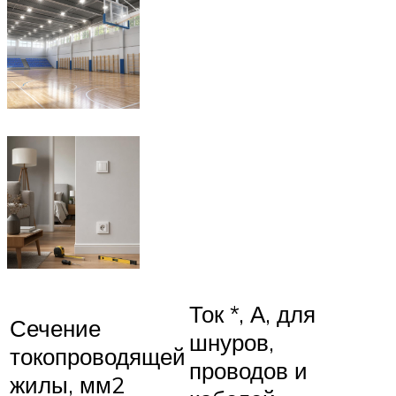
Ток *, А, для
Сечение
шнуров,
токопроводящей
проводов и
жилы, мм2