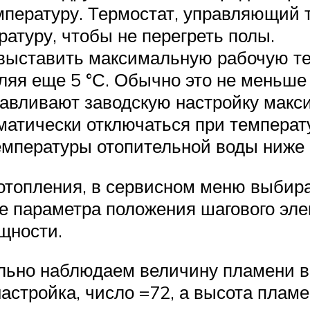
мпературу. Термостат, управляющий 
туру, чтобы не перегреть полы.
 выставить максимальную рабочую те
яя еще 5 °С. Обычно это не меньше 6
навливают заводскую настройку макс
матически отключаться при температур
емпературы отопительной воды ниже 
 отопления, в сервисном меню выбира
е параметра положения шагового элек
щности.
льно наблюдаем величину пламени в 
астройка, число =72, а высота пламе