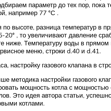
подбираем параметр до тех пор, пока 
й, например 77 °С .
 по высоте, разница температур в пр
-20° , то увеличивают давление сра
те ниже. Температуру воды в прямом
рвисное меню, строки d.40 и d.41.
са, настройку газового клапана в стр
ше методика настройки газового клап
овать мощность котла с мощностью о
лов. Это идея автора статьи, успешн
овыми котлами.