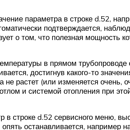
ачение параметра в строке d.52, нап
втоматически подтверждается, набл
вует о том, что полезная мощность к
емпературы в прямом трубопроводе о
вается, достигнув какого-то значени
ра не растет (или изменяется очень, о
отлом и системой отопления при эт
р в строке d.52 сервисного меню, в
 опять останавливается, например н