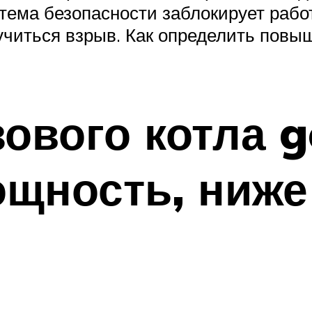
стема безопасности заблокирует рабо
учиться взрыв. Как определить повы
зового котла 
ощность, ниже
й