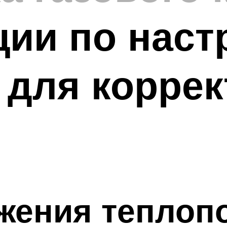
ии по наст
 для корре
жения теплоп