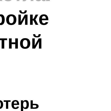
ройке
ктной
отерь