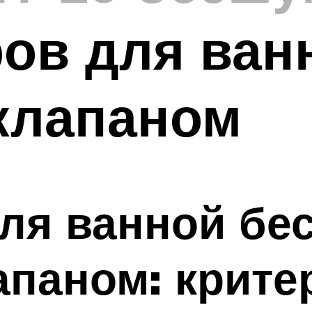
ов для ван
клапаном
для ванной бе
апаном: крите