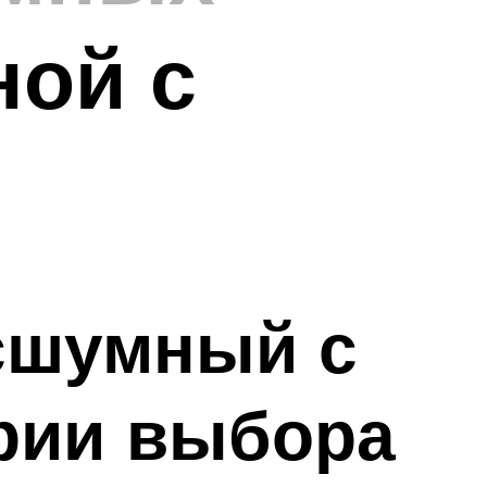
ной с
сшумный с
рии выбора