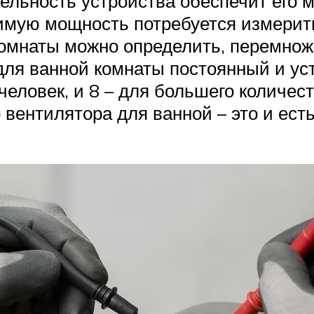
льность устройства обеспечит его 
димую мощность потребуется измери
омнаты можно определить, перемнож
для ванной комнаты постоянный и уст
человек, и 8 – для большего количес
ентилятора для ванной – это и ест