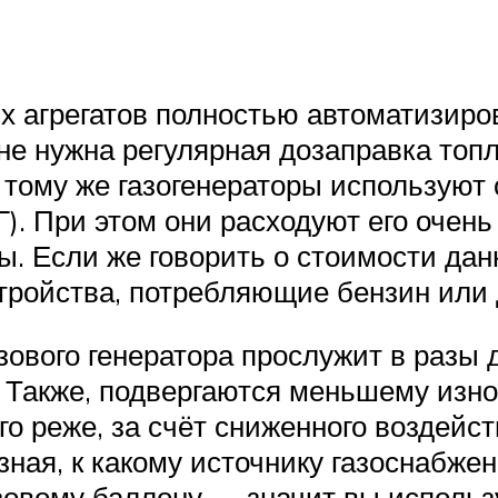
х агрегатов полностью автоматизиров
 не нужна регулярная дозаправка топ
К тому же газогенераторы использую
). При этом они расходуют его очень
 Если же говорить о стоимости данн
тройства, потребляющие бензин или 
азового генератора прослужит в разы 
. Также, подвергаются меньшему изн
о реже, за счёт сниженного воздействи
ная, к какому источнику газоснабже
азовому баллону — значит вы использ