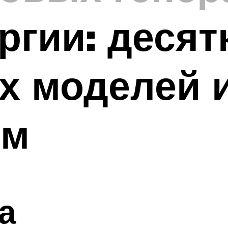
ргии: десят
х моделей 
ям
а