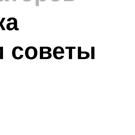
ка
и советы