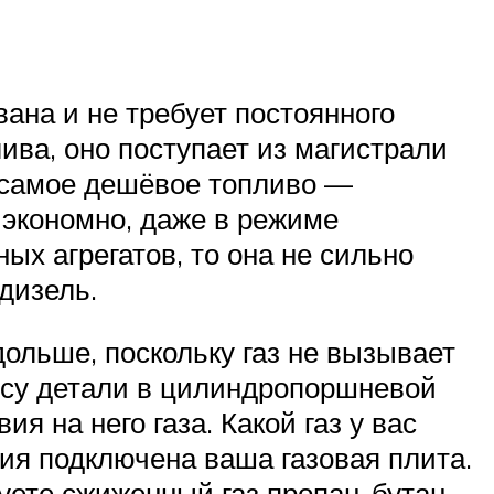
ана и не требует постоянного
лива, оно поступает из магистрали
т самое дешёвое топливо —
 экономно, даже в режиме
ых агрегатов, то она не сильно
дизель.
дольше, поскольку газ не вызывает
осу детали в цилиндропоршневой
я на него газа. Какой газ у вас
ния подключена ваша газовая плита.
уете сжиженный газ пропан-бутан.