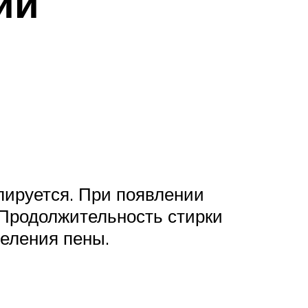
ии
лируется. При появлении
. Продолжительность стирки
деления пены.