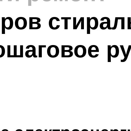
оров стирал
ошаговое р