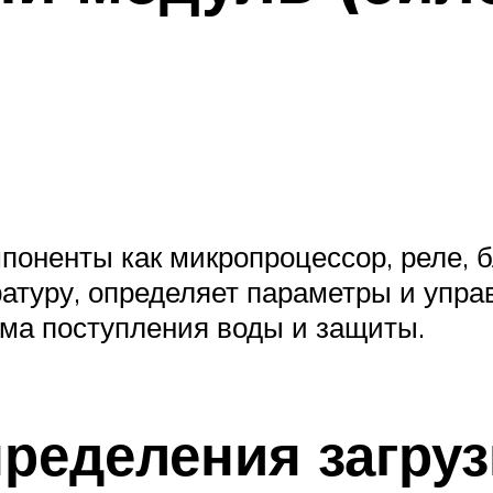
поненты как микропроцессор, реле, б
ратуру, определяет параметры и упра
тема поступления воды и защиты.
пределения загруз