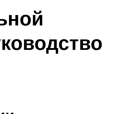
ьной
уководство