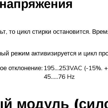
 напряжения
т, то цикл стирки остановится. Вре
ый режим активизируется и цикл пр
ое отклонение:
195…253VAC (-15%. 
45…..76 Hz
ый модуль (сил