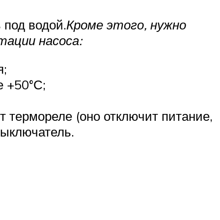
 под водой.
Кроме этого, нужно
тации насоса:
я;
е +50°С;
т термореле (оно отключит питание,
выключатель.