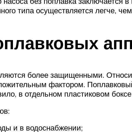
насоса без поплавка заключается в
ого типа осуществляется легче, чем
оплавковых ап
вляются более защищенными. Относи
положительным фактором. Поплавковы
вило, в отдельном пластиковом боксе
ов:
оды и в водоснабжении;