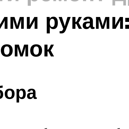
ими руками:
ломок
бора