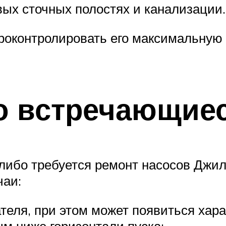
ых сточных полостях и канализации.
роконтролировать его максимальную 
о встречающие
либо требуется ремонт насосов Джи
чаи:
теля, при этом может появиться хара
м ниже горизонтали пуска;