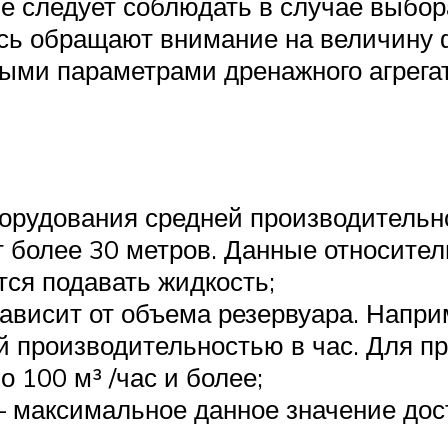
орые следует соблюдать в случае выб
сь обращают внимание на величину ф
ыми параметрами дренажного агрегат
орудования средней производительно
 более 30 метров. Данные относител
тся подавать жидкость;
ависит от объема резервуара. Наприм
ой производительностью в час. Для
 100 м³ /час и более;
 максимальное данное значение дост