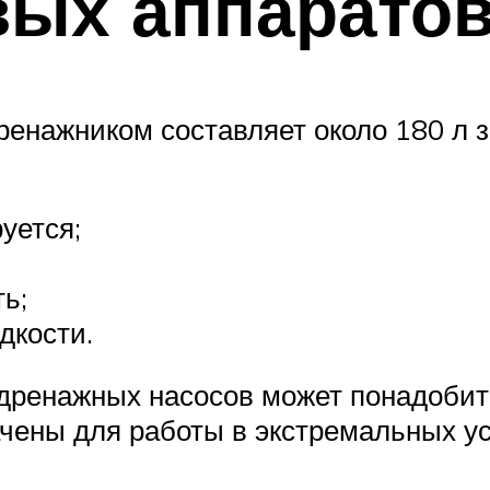
вых аппарато
ренажником составляет около 180 л 
уется;
ь;
дкости.
дренажных насосов может понадобит
ачены для работы в экстремальных у