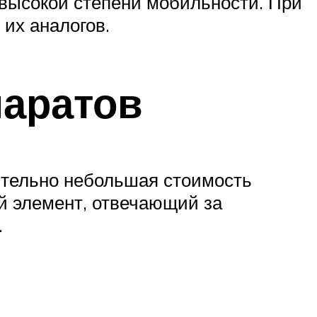
 высокой степени мобильности. При
 их аналогов.
паратов
тельно небольшая стоимость
й элемент, отвечающий за
.