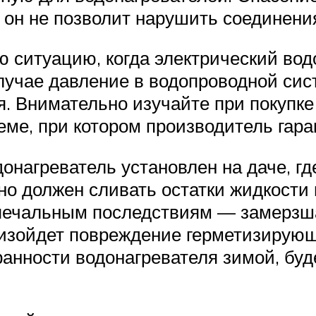
 он не позволит нарушить соединения
ю ситуацию, когда электрический вод
случае давление в водопроводной си
. Внимательно изучайте при покупке
ме, при котором производитель гара
онагреватель установлен на даче, гд
но должен сливать остатки жидкости
 печальным последствиям — замерзша
изойдет повреждение герметизирующи
нности водонагревателя зимой, будет