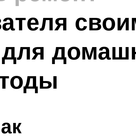
ателя свои
 для домаш
етоды
ак