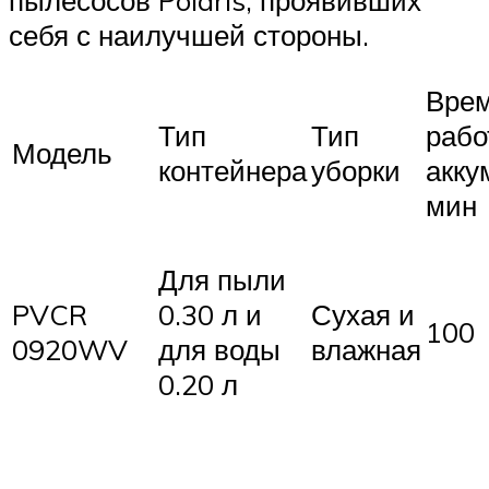
себя с наилучшей стороны.
Вре
Тип
Тип
рабо
Модель
контейнера
уборки
акку
мин
Для пыли
PVCR
0.30 л и
Сухая и
100
0920WV
для воды
влажная
0.20 л