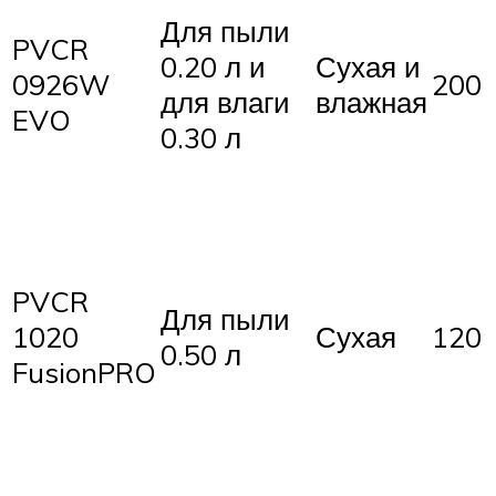
Для пыли
PVCR
0.20 л и
Сухая и
0926W
200
для влаги
влажная
EVO
0.30 л
PVCR
Для пыли
1020
Сухая
120
0.50 л
FusionPRO