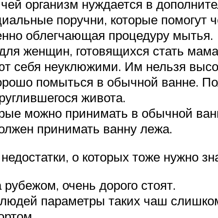
, чей организм нуждается в дополнит
альные поручни, которые помогут че
енно облегчающая процедуру мытья.
для женщин, готовящихся стать мама
т себя неуклюжими. Им нельзя высок
хорошо помыться в обычной ванне. П
руглившегося живота.
орые можно принимать в обычной ван
олжен принимать ванну лежа.
недостатки, о которых тоже нужно зна
рубежом, очень дорого стоят.
 людей параметры таких чаш слишком
ортом.