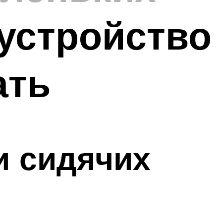
 устройство
ать
и сидячих