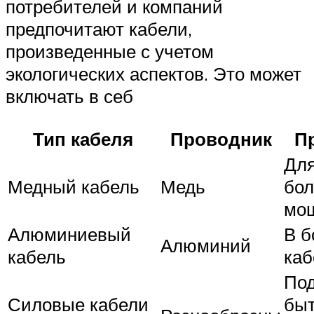
потребителей и компаний
предпочитают кабели,
произведенные с учетом
экологических аспектов. Это может
включать в себ
Тип кабеля
Проводник
П
Для
Медный кабель
Медь
бо
мо
Алюминиевый
В б
Алюминий
кабель
каб
По
Силовые кабели
бы