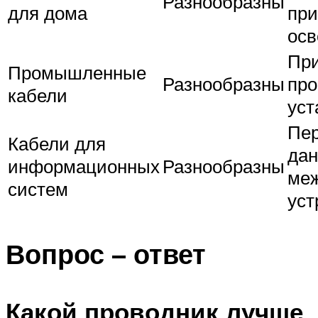
Разнообразны
для дома
при
ос
При
Промышленные
Разнообразны
пр
кабели
уст
Пе
Кабели для
дан
информационных
Разнообразны
ме
систем
уст
Вопрос – ответ
Какой проводник лучше