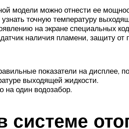
й модели можно отнести ее мощность
узнать точную температуру выходящ
оявлению на экране специальных код
атчик наличия пламени, защиту от п
авильные показатели на дисплее, п
ратуре выходящей жидкости.
о на один водозабор.
в системе ото