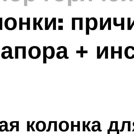
лонки: при
апора + ин
ая колонка дл