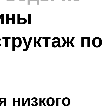
чины
структаж по
я низкого