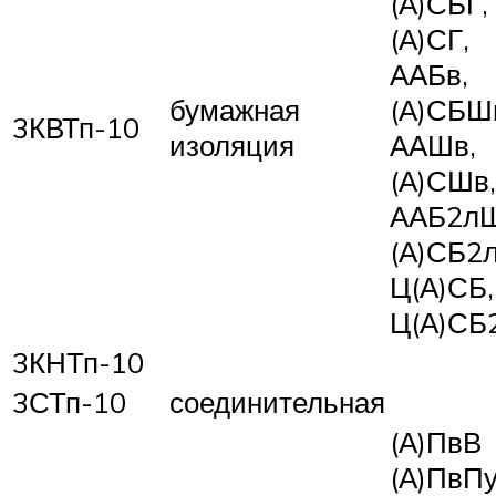
(А)СБГ,
(А)СГ,
ААБв,
бумажная
(А)СБШ
3КВТп-10
изоляция
ААШв,
(А)СШв,
ААБ2лШ
(А)СБ2
Ц(А)СБ,
Ц(А)СБ
3КНТп-10
3СТп-10
соединительная
(А)ПвВ
(А)ПвП