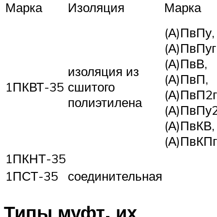
Марка
Изоляция
Марка
(А)ПвПу,
(А)ПвПуг
(А)ПвВ,
изоляция из
(А)ПвП,
1ПКВТ-35
сшитого
(А)ПвП2г
полиэтилена
(А)ПвПу2
(А)ПвКВ,
(А)ПвКПг
1ПКНТ-35
1ПСТ-35
соединительная
Типы муфт, их