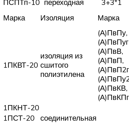
ПСПТп-10
переходная
3+3*1
Марка
Изоляция
Марка
(А)ПвПу,
(А)ПвПуг
(А)ПвВ,
изоляция из
(А)ПвП,
1ПКВТ-20
сшитого
(А)ПвП2г
полиэтилена
(А)ПвПу2
(А)ПвКВ,
(А)ПвКПг
1ПКНТ-20
1ПСТ-20
соединительная