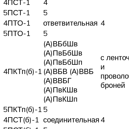
4ПСТ-1
4
5ПСТ-1
5
4ПТО-1
ответвительная
4
5ПТО-1
5
(А)ВБбШв
(А)ПвБбШв
с ленто
(А)ПвБбШп
и
4ПКТп(б)-1
(А)ВБВ (А)ВВБ
проволо
(А)ВВБГ
броней
(А)ПвКШв
(А)ПвКШп
5ПКТп(б)-1
5
4ПСТ(б)-1
соединительная
4