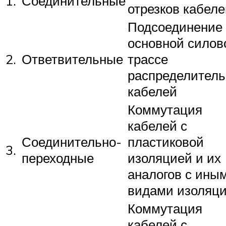
1.
Соединительные
отрезков кабеле
Подсоединение 
основной силов
2.
Ответвительные
трассе
распределител
кабелей
Коммутация
кабелей с
Соединительно-
пластиковой
3.
переходные
изоляцией и их
аналогов с ины
видами изоляц
Коммутация
кабелей с