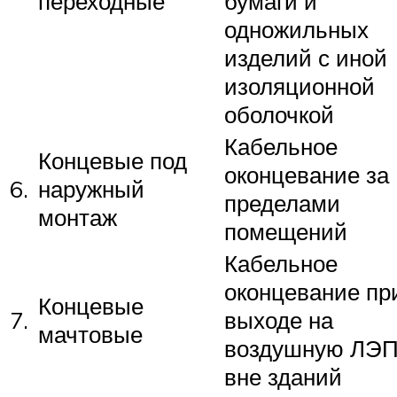
переходные
бумаги и
одножильных
изделий с иной
изоляционной
оболочкой
Кабельное
Концевые под
оконцевание за
6.
наружный
пределами
монтаж
помещений
Кабельное
оконцевание пр
Концевые
7.
выходе на
мачтовые
воздушную ЛЭ
вне зданий