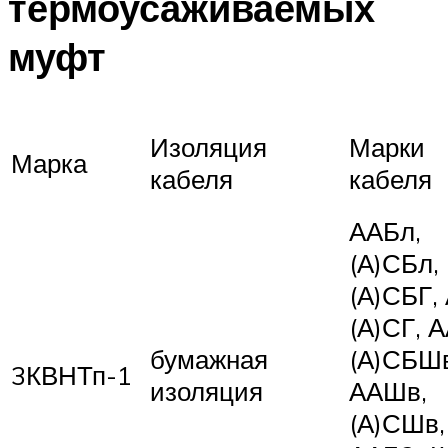
термоусаживаемых
муфт
Изоляция
Марки
Марка
кабеля
кабеля
ААБл,
(А)СБл,
(А)СБГ,
(А)СГ, 
бумажная
(А)СБШв
3КВНТп-1
изоляция
ААШв,
(А)СШв,