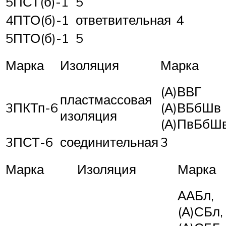
5ПСТ(б)-1
5
4ПТО(б)-1
ответвительная
4
5ПТО(б)-1
5
Марка
Изоляция
Марка
(А)ВВГ
пластмассовая
3ПКТп-6
(А)ВБбШв
изоляция
(А)ПвБбШ
3ПСТ-6
соединительная
3
Марка
Изоляция
Марка
ААБл,
(А)СБл,