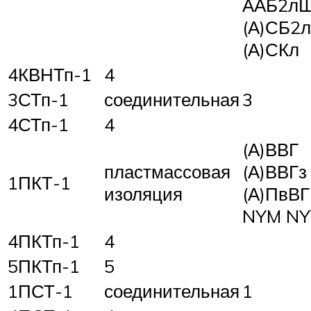
ААБ2лШ
(А)СБ2
(А)СКл
4КВНТп-1
4
3СТп-1
соединительная
3
4СТп-1
4
(А)ВВГ
пластмассовая
(А)ВВГз
1ПКТ-1
изоляция
(А)ПвВГ
NYM NY
4ПКТп-1
4
5ПКТп-1
5
1ПСТ-1
соединительная
1